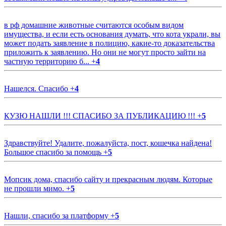
в рф домашние животные считаются особым видом
имущества, и если есть основания думать, что кота украли, вы
может подать заявление в полицию, какие-то доказательства
приложить к заявлению. Но они не могут просто зайти на
частную территорию б...
+
4
Нашелся. Спасибо
+
4
КУЗЮ НАШЛИ !!! СПАСИБО ЗА ПУБЛИКАЦИЮ !!!
+
5
Здравствуйте! Удалите, пожалуйста, пост, кошечка найдена!
Большое спасибо за помощь
+
5
Мопсик дома, спасибо сайту и прекрасным людям. Которые
не прошли мимо.
+
5
Нашли, спасибо за платформу
+
5