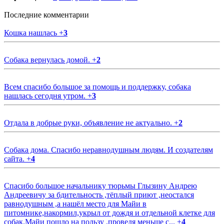
Последние комментарии
Кошка нашлась
+
3
Собака вернулась домой.
+
2
Всем спасибо большое за помощь и поддержку, собака
нашлась сегодня утром.
+
3
Отдала в добрые руки, объявление не актуально.
+
2
Собака дома. Спасибо неравнодушным людям. И создателям
сайта.
+
4
Спасибо большое начальнику тюрьмы Глызину Андрею
Андреевичу за бдительность ,тёплый приют ,неостался
равнодушным ,а нашёл место для Майи в
питомнике,накормил,укрыл от дождя и отдельной клетке для
собак.Майи пошло на пользу ,проведя меньше с...
+
4