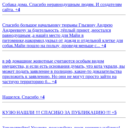
Собака дома. Спасибо неравнодушным людям. И создателям
сайта.
+
4
Спасибо большое начальнику тюрьмы Глызину Андрею
Андреевичу за бдительность ,тёплый приют ,неостался
равнодушным ,а нашёл место для Майи в
питомнике,накормил,укрыл от дождя и отдельной клетке для
собак.Майи пошло на пользу ,проведя меньше с...
+
4
в рф домашние животные считаются особым видом
имущества, и если есть основания думать, что кота украли, вы
может подать заявление в полицию, какие-то доказательства
приложить к заявлению. Но они не могут просто зайти на
частную территорию б...
+
4
Нашелся. Спасибо
+
4
КУЗЮ НАШЛИ !!! СПАСИБО ЗА ПУБЛИКАЦИЮ !!!
+
5
Здравствуйте! Удалите, пожалуйста, пост, кошечка найдена!