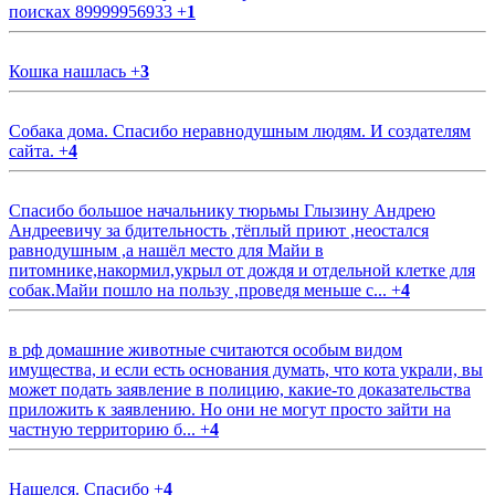
поисках 89999956933
+
1
Кошка нашлась
+
3
Собака дома. Спасибо неравнодушным людям. И создателям
сайта.
+
4
Спасибо большое начальнику тюрьмы Глызину Андрею
Андреевичу за бдительность ,тёплый приют ,неостался
равнодушным ,а нашёл место для Майи в
питомнике,накормил,укрыл от дождя и отдельной клетке для
собак.Майи пошло на пользу ,проведя меньше с...
+
4
в рф домашние животные считаются особым видом
имущества, и если есть основания думать, что кота украли, вы
может подать заявление в полицию, какие-то доказательства
приложить к заявлению. Но они не могут просто зайти на
частную территорию б...
+
4
Нашелся. Спасибо
+
4