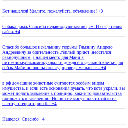
Кот нашелся! Удалите, пожалуйста, объявление!
+
3
Собака дома. Спасибо неравнодушным людям. И создателям
сайта.
+
4
Спасибо большое начальнику тюрьмы Глызину Андрею
Андреевичу за бдительность ,тёплый приют ,неостался
равнодушным ,а нашёл место для Майи в
питомнике,накормил,укрыл от дождя и отдельной клетке для
собак.Майи пошло на пользу ,проведя меньше с...
+
4
в рф домашние животные считаются особым видом
имущества, и если есть основания думать, что кота украли, вы
может подать заявление в полицию, какие-то доказательства
приложить к заявлению. Но они не могут просто зайти на
частную территорию б...
+
4
Нашелся. Спасибо
+
4