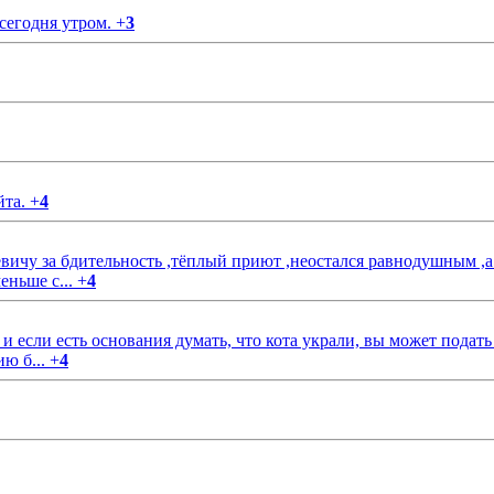
 сегодня утром.
+
3
йта.
+
4
чу за бдительность ,тёплый приют ,неостался равнодушным ,а
еньше с...
+
4
если есть основания думать, что кота украли, вы может подать
ию б...
+
4