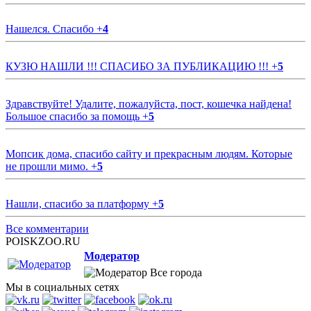
Нашелся. Спасибо
+
4
КУЗЮ НАШЛИ !!! СПАСИБО ЗА ПУБЛИКАЦИЮ !!!
+
5
Здравствуйте! Удалите, пожалуйста, пост, кошечка найдена!
Большое спасибо за помощь
+
5
Мопсик дома, спасибо сайту и прекрасным людям. Которые
не прошли мимо.
+
5
Нашли, спасибо за платформу
+
5
Все комментарии
POISKZOO.RU
Модератор
Все города
Мы в социальных сетях