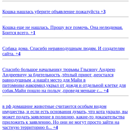
Кошка нашлась уберите объявление пожалуйста
+
3
Кошка еще не нашлась. Прошу все помочь. Она нелюдимая.
Боится всего.
+
1
Собака дома. Спасибо неравнодушным людям. И создателям
сайта.
+
4
Спасибо большое начальнику тюрьмы Глызину Андрею
Андреевичу за бдительность ,тёплый приют ,неостался
равнодушным ,а нашёл место для Майи в
питомнике,накормил,укрыл от дождя и отдельной клетке для
собак.Майи пошло на пользу ,проведя меньше с...
+
4
в рф домашние животные считаются особым видом
имущества, и если есть основания думать, что кота украли, вы
может подать заявление в полицию, какие-то доказательства
приложить к заявлению. Но они не могут просто зайти на
частную территорию б...
+
4