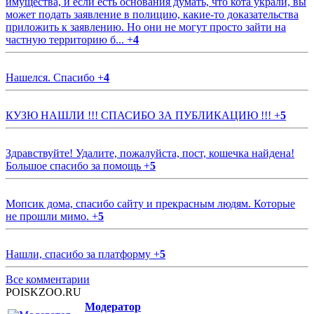
имущества, и если есть основания думать, что кота украли, вы
может подать заявление в полицию, какие-то доказательства
приложить к заявлению. Но они не могут просто зайти на
частную территорию б...
+
4
Нашелся. Спасибо
+
4
КУЗЮ НАШЛИ !!! СПАСИБО ЗА ПУБЛИКАЦИЮ !!!
+
5
Здравствуйте! Удалите, пожалуйста, пост, кошечка найдена!
Большое спасибо за помощь
+
5
Мопсик дома, спасибо сайту и прекрасным людям. Которые
не прошли мимо.
+
5
Нашли, спасибо за платформу
+
5
Все комментарии
POISKZOO.RU
Модератор