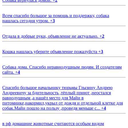
Собака вернулась домой.
+
2
Всем спасибо большое за помощь и поддержку, собака
нашлась сегодня утром.
+
3
Отдала в добрые руки, объявление не актуально.
+
2
Кошка нашлась уберите объявление пожалуйста
+
3
Собака дома. Спасибо неравнодушным людям. И создателям
сайта.
+
4
Спасибо большое начальнику тюрьмы Глызину Андрею
Андреевичу за бдительность ,тёплый приют ,неостался
равнодушным ,а нашёл место для Майи в
питомнике,накормил,укрыл от дождя и отдельной клетке для
собак.Майи пошло на пользу ,проведя меньше с...
+
4
в рф домашние животные считаются особым видом