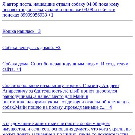
Я автор поста, нашедшие отдали собаку 04.08 пока кому
неизвестно, хозяева узнали о пропаже 09.08 и сейчас в
поисках 89999956933
+
1
Кошка нашлась
+
3
Собака вернулась домой.
+
2
Собака дома. Спасибо неравнодушным людям. И создателям
сайта.
+
4
Спасибо большое начальнику тюрьмы Глызину Андрею
Андреевичу за бдительность ,тёплый приют ,неостался
равнодушным ,а нашёл место для Майи в
питомнике,накормил,укрыл от дождя и отдельной клетке для
собак.Майи пошло на пользу ,проведя меньше с...
+
4
в рф домашние животные считаются особым видом
имущества, и если есть основания думать, что кота украли, вы
может подать заявление в полицию, какие-то доказательства