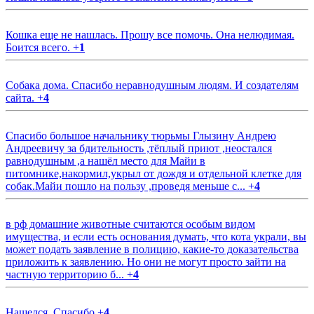
Кошка еще не нашлась. Прошу все помочь. Она нелюдимая.
Боится всего.
+
1
Собака дома. Спасибо неравнодушным людям. И создателям
сайта.
+
4
Спасибо большое начальнику тюрьмы Глызину Андрею
Андреевичу за бдительность ,тёплый приют ,неостался
равнодушным ,а нашёл место для Майи в
питомнике,накормил,укрыл от дождя и отдельной клетке для
собак.Майи пошло на пользу ,проведя меньше с...
+
4
в рф домашние животные считаются особым видом
имущества, и если есть основания думать, что кота украли, вы
может подать заявление в полицию, какие-то доказательства
приложить к заявлению. Но они не могут просто зайти на
частную территорию б...
+
4
Нашелся. Спасибо
+
4