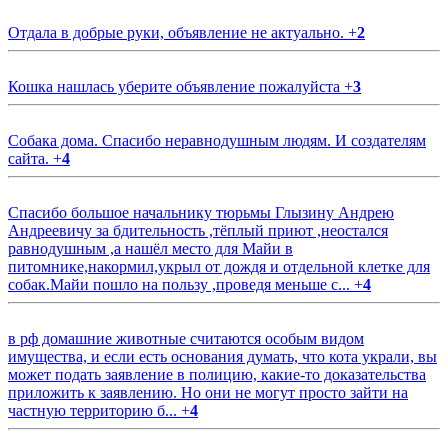
Отдала в добрые руки, объявление не актуально.
+
2
Кошка нашлась уберите объявление пожалуйста
+
3
Собака дома. Спасибо неравнодушным людям. И создателям
сайта.
+
4
Спасибо большое начальнику тюрьмы Глызину Андрею
Андреевичу за бдительность ,тёплый приют ,неостался
равнодушным ,а нашёл место для Майи в
питомнике,накормил,укрыл от дождя и отдельной клетке для
собак.Майи пошло на пользу ,проведя меньше с...
+
4
в рф домашние животные считаются особым видом
имущества, и если есть основания думать, что кота украли, вы
может подать заявление в полицию, какие-то доказательства
приложить к заявлению. Но они не могут просто зайти на
частную территорию б...
+
4