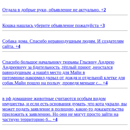
Отдала в добрые руки, объявление не актуально.
+
2
Кошка нашлась уберите объявление пожалуйста
+
3
Собака дома. Спасибо неравнодушным людям. И создателям
сайта.
+
4
Спасибо большое начальнику тюрьмы Глызину Андрею
Андреевичу за бдительность ,тёплый приют ,неостался
равнодушным ,а нашёл место для Майи в
питомнике,накормил,укрыл от дождя и отдельной клетке для
собак.Майи пошло на пользу ,проведя меньше с...
+
4
в рф домашние животные считаются особым видом
имущества, и если есть основания думать, что кота украли, вы
может подать заявление в полицию, какие-то доказательства
приложить к заявлению. Но они не могут просто зайти на
частную территорию б...
+
4