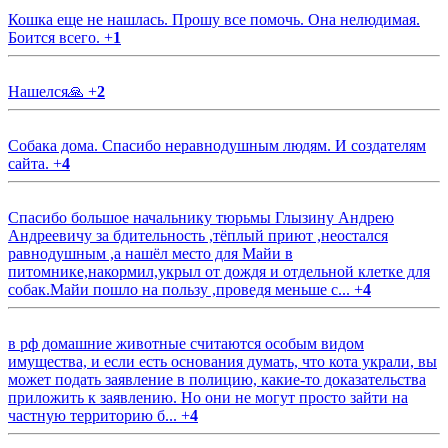
Кошка еще не нашлась. Прошу все помочь. Она нелюдимая.
Боится всего.
+
1
Нашелся🙏
+
2
Собака дома. Спасибо неравнодушным людям. И создателям
сайта.
+
4
Спасибо большое начальнику тюрьмы Глызину Андрею
Андреевичу за бдительность ,тёплый приют ,неостался
равнодушным ,а нашёл место для Майи в
питомнике,накормил,укрыл от дождя и отдельной клетке для
собак.Майи пошло на пользу ,проведя меньше с...
+
4
в рф домашние животные считаются особым видом
имущества, и если есть основания думать, что кота украли, вы
может подать заявление в полицию, какие-то доказательства
приложить к заявлению. Но они не могут просто зайти на
частную территорию б...
+
4