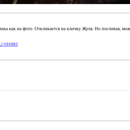
ика как на фото. Откликается на кличку Жуля. Но погливая, може
U/191093