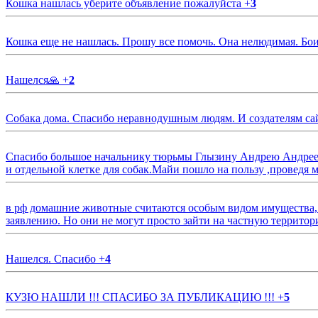
Кошка нашлась уберите объявление пожалуйста
+
3
Кошка еще не нашлась. Прошу все помочь. Она нелюдимая. Бои
Нашелся🙏
+
2
Собака дома. Спасибо неравнодушным людям. И создателям са
Спасибо большое начальнику тюрьмы Глызину Андрею Андрееви
и отдельной клетке для собак.Майи пошло на пользу ,проведя м
в рф домашние животные считаются особым видом имущества, и 
заявлению. Но они не могут просто зайти на частную территор
Нашелся. Спасибо
+
4
КУЗЮ НАШЛИ !!! СПАСИБО ЗА ПУБЛИКАЦИЮ !!!
+
5