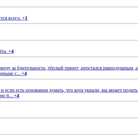
тся всего.
+
1
йта.
+
4
чу за бдительность ,тёплый приют ,неостался равнодушным ,а
еньше с...
+
4
если есть основания думать, что кота украли, вы может подать
ию б...
+
4