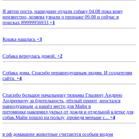
Я автор поста, нашедшие отдали собаку 04.08 пока кому
неизвестно, хозяева узнали о пропаже 09.08 и сейчас в
поисках 89999956933
+
1
Кошка нашлась
+
3
Собака вернулась домой.
+
2
Собака дома. Спасибо неравнодушным людям. И создателям
сайта.
+
4
Спасибо большое начальнику тюрьмы Глызину Андрею
Андреевичу за бдительность ,тёплый приют ,неостался
равнодушным ,а нашёл место для Майи в
питомнике,накормил,укрыл от дождя и отдельной клетке для
собак.Майи пошло на пользу ,проведя меньше с...
+
4
в рф домашние животные считаются особым видом