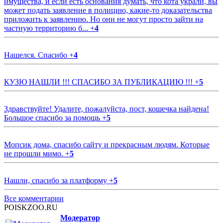
имущества, и если есть основания думать, что кота украли, вы
может подать заявление в полицию, какие-то доказательства
приложить к заявлению. Но они не могут просто зайти на
частную территорию б...
+
4
Нашелся. Спасибо
+
4
КУЗЮ НАШЛИ !!! СПАСИБО ЗА ПУБЛИКАЦИЮ !!!
+
5
Здравствуйте! Удалите, пожалуйста, пост, кошечка найдена!
Большое спасибо за помощь
+
5
Мопсик дома, спасибо сайту и прекрасным людям. Которые
не прошли мимо.
+
5
Нашли, спасибо за платформу
+
5
Все комментарии
POISKZOO.RU
Модератор