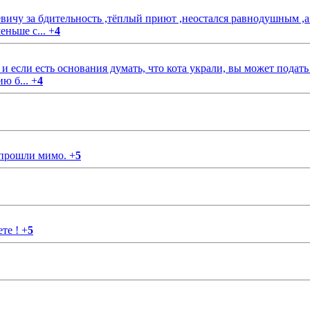
чу за бдительность ,тёплый приют ,неостался равнодушным ,а
еньше с...
+
4
если есть основания думать, что кота украли, вы может подать
ию б...
+
4
 прошли мимо.
+
5
ете !
+
5