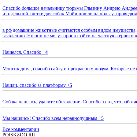
Спасибо большое начальнику тюрьмы Глызину Андрею Андрееви
и отдельной клетке для собак.Майи пошло на пользу ,проведя м
в рф домашние животные считаются особым видом имущества, и 
заявлению. Но они не могут просто зайти на частную территор
Нашелся. Спасибо
+
4
Мопсик дома, спасибо сайту и прекрасным людям. Которые не
Нашли, спасибо за платформу
+
5
Собака нашлась, удалите объявление. Спасибо за то, что работа
Мы нашлись! Спасибо всем неравнодушным
+
5
Все комментарии
POISKZOO.RU