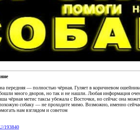
ание
дна передняя — полностью чёрная. Гуляет в коричневом ошейник
бошли много дворов, но так и не нашли. Любая информация оче
ша чёрная метис таксы убежала с Восточки, но сейчас она может
е похожую собаку — не проходите мимо. Возможно, именно сейч
могать нам взглядом и советом
U/193840