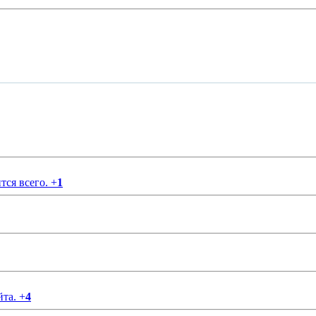
тся всего.
+
1
йта.
+
4