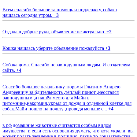
Всем спасибо большое за помощь и поддержку, собака
нашлась сегодня утром.
+
3
Отдала в добрые руки, объявление не актуально.
+
2
Кошка нашлась уберите объявление пожалуйста
+
3
Собака дома. Спасибо неравнодушным людям. И создателям
сайта.
+
4
Спасибо большое начальнику тюрьмы Глызину Андрею
Андреевичу за бдительность ,тёплый приют ,неостался
равнодушным ,а нашёл место для Майи в
питомнике,накормил,укрыл от дождя и отдельной клетке для
собак.Майи пошло на пользу ,проведя меньше с...
+
4
в рф домашние животные считаются особым видом
имущества, и если есть основания думать, что кота украли, вы
может подать заявление в полицию, какие-то доказательства