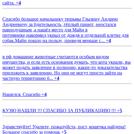
сайта.
+
4
Спасибо большое начальнику тюрьмы Глызину Андрею
Андреевичу за бдительность ,тёплый приют ,неостался
равнодушным ,а нашёл место для Майи в
питомнике,накормил,укрыл от дождя и отдельной клетке для
собак.Майи пошло на пользу ,проведя меньше с...
+
4
в рф домашние животные считаются особым видом
имущества, и если есть основания думать, что кота украли, вы
может подать заявление в полицию, какие-то доказательства
приложить к заявлению. Но они не могут просто зайти на
частную территорию б...
+
4
Нашелся. Спасибо
+
4
КУЗЮ НАШЛИ !!! СПАСИБО ЗА ПУБЛИКАЦИЮ !!!
+
5
Здравствуйте! Удалите, пожалуйста, пост, кошечка найдена!
Большое спасибо за помощь
+
5