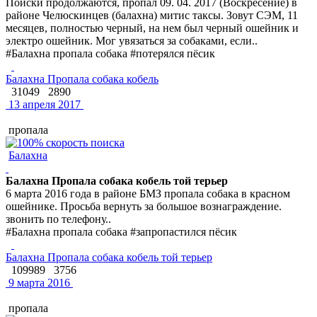
Поиски продолжаются, пропал 09. 04. 2017 (Воскресение) в
районе Челюскинцев (балахна) митис таксы. Зовут СЭМ, 11
месяцев, полностью черный, на нем был черный ошейник и
электро ошейник. Мог увязаться за собаками, если..
#Балахна пропала собака #потерялся пёсик
Балахна Пропала собака кобель
31049
2890
13 апреля 2017
пропала
Балахна
Балахна Пропала собака кобель той терьер
6 марта 2016 года в районе БМЗ пропала собака в красном
ошейнике. Просьба вернуть за большое вознаграждение.
звонить по телефону..
#Балахна пропала собака #запропастился пёсик
Балахна Пропала собака кобель той терьер
109989
3756
9 марта 2016
пропала