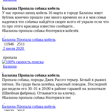
Балахна Пропала собака кобель
У нас пропал шпиц кобель 16 марта в городе Балахна зовут
бублик конечно прошло уже много времени но я и моя семья
надеемся что собачка найдётся скорее всего её украли если что
то про этого красавца известно сообщите..
#Балахна пропала собака #потерялся кобелёк
Балахна Пропала собака кобель
11946
2511
2 июля 2020
пропала
Балахна
Балахна Пропала собака кобель
Пропала собака, породы Джек Рассел терьер. Белый в рыжих
пятнах. На груди была шлейка, красный поводок. Последний
раз видели его 30. 01 в 20:00 в районе гаражей на золоотвале
(Швейная фабрика). Отзывается на кличку..
#Балахна пропала собака #потерялся пес
Балахна Пропала собака кобель
18020
2915