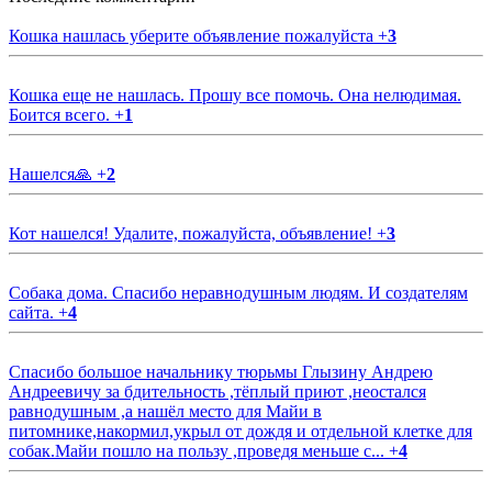
Кошка нашлась уберите объявление пожалуйста
+
3
Кошка еще не нашлась. Прошу все помочь. Она нелюдимая.
Боится всего.
+
1
Нашелся🙏
+
2
Кот нашелся! Удалите, пожалуйста, объявление!
+
3
Собака дома. Спасибо неравнодушным людям. И создателям
сайта.
+
4
Спасибо большое начальнику тюрьмы Глызину Андрею
Андреевичу за бдительность ,тёплый приют ,неостался
равнодушным ,а нашёл место для Майи в
питомнике,накормил,укрыл от дождя и отдельной клетке для
собак.Майи пошло на пользу ,проведя меньше с...
+
4