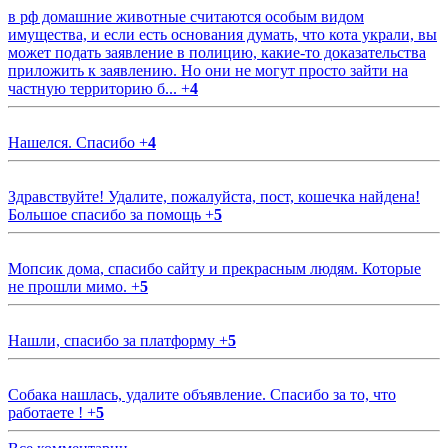
в рф домашние животные считаются особым видом
имущества, и если есть основания думать, что кота украли, вы
может подать заявление в полицию, какие-то доказательства
приложить к заявлению. Но они не могут просто зайти на
частную территорию б...
+
4
Нашелся. Спасибо
+
4
Здравствуйте! Удалите, пожалуйста, пост, кошечка найдена!
Большое спасибо за помощь
+
5
Мопсик дома, спасибо сайту и прекрасным людям. Которые
не прошли мимо.
+
5
Нашли, спасибо за платформу
+
5
Собака нашлась, удалите объявление. Спасибо за то, что
работаете !
+
5