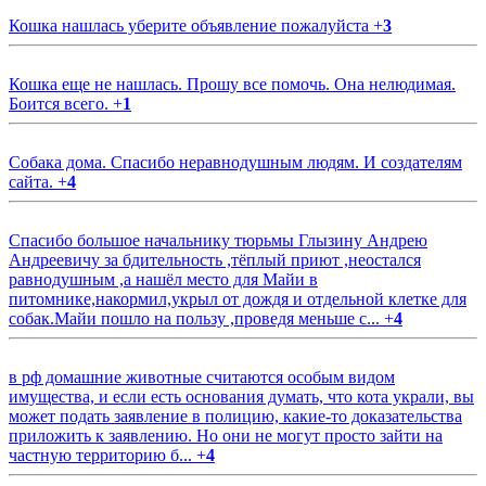
Кошка нашлась уберите объявление пожалуйста
+
3
Кошка еще не нашлась. Прошу все помочь. Она нелюдимая.
Боится всего.
+
1
Собака дома. Спасибо неравнодушным людям. И создателям
сайта.
+
4
Спасибо большое начальнику тюрьмы Глызину Андрею
Андреевичу за бдительность ,тёплый приют ,неостался
равнодушным ,а нашёл место для Майи в
питомнике,накормил,укрыл от дождя и отдельной клетке для
собак.Майи пошло на пользу ,проведя меньше с...
+
4
в рф домашние животные считаются особым видом
имущества, и если есть основания думать, что кота украли, вы
может подать заявление в полицию, какие-то доказательства
приложить к заявлению. Но они не могут просто зайти на
частную территорию б...
+
4