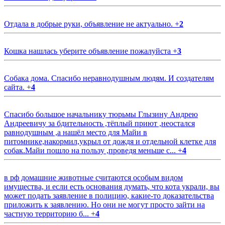
Отдала в добрые руки, объявление не актуально.
+
2
Кошка нашлась уберите объявление пожалуйста
+
3
Собака дома. Спасибо неравнодушным людям. И создателям
сайта.
+
4
Спасибо большое начальнику тюрьмы Глызину Андрею
Андреевичу за бдительность ,тёплый приют ,неостался
равнодушным ,а нашёл место для Майи в
питомнике,накормил,укрыл от дождя и отдельной клетке для
собак.Майи пошло на пользу ,проведя меньше с...
+
4
в рф домашние животные считаются особым видом
имущества, и если есть основания думать, что кота украли, вы
может подать заявление в полицию, какие-то доказательства
приложить к заявлению. Но они не могут просто зайти на
частную территорию б...
+
4