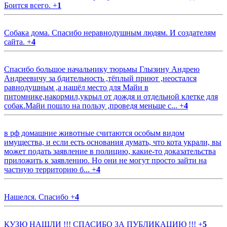
Боится всего.
+
1
Собака дома. Спасибо неравнодушным людям. И создателям
сайта.
+
4
Спасибо большое начальнику тюрьмы Глызину Андрею
Андреевичу за бдительность ,тёплый приют ,неостался
равнодушным ,а нашёл место для Майи в
питомнике,накормил,укрыл от дождя и отдельной клетке для
собак.Майи пошло на пользу ,проведя меньше с...
+
4
в рф домашние животные считаются особым видом
имущества, и если есть основания думать, что кота украли, вы
может подать заявление в полицию, какие-то доказательства
приложить к заявлению. Но они не могут просто зайти на
частную территорию б...
+
4
Нашелся. Спасибо
+
4
КУЗЮ НАШЛИ !!! СПАСИБО ЗА ПУБЛИКАЦИЮ !!!
+
5