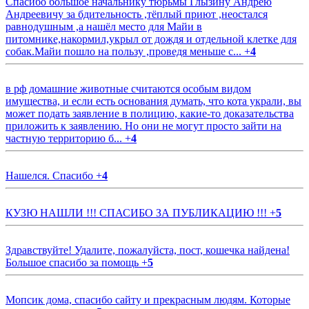
Спасибо большое начальнику тюрьмы Глызину Андрею
Андреевичу за бдительность ,тёплый приют ,неостался
равнодушным ,а нашёл место для Майи в
питомнике,накормил,укрыл от дождя и отдельной клетке для
собак.Майи пошло на пользу ,проведя меньше с...
+
4
в рф домашние животные считаются особым видом
имущества, и если есть основания думать, что кота украли, вы
может подать заявление в полицию, какие-то доказательства
приложить к заявлению. Но они не могут просто зайти на
частную территорию б...
+
4
Нашелся. Спасибо
+
4
КУЗЮ НАШЛИ !!! СПАСИБО ЗА ПУБЛИКАЦИЮ !!!
+
5
Здравствуйте! Удалите, пожалуйста, пост, кошечка найдена!
Большое спасибо за помощь
+
5
Мопсик дома, спасибо сайту и прекрасным людям. Которые