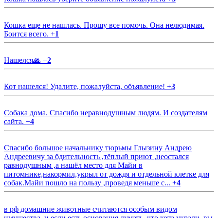
Кошка еще не нашлась. Прошу все помочь. Она нелюдимая.
Боится всего.
+
1
Нашелся🙏
+
2
Кот нашелся! Удалите, пожалуйста, объявление!
+
3
Собака дома. Спасибо неравнодушным людям. И создателям
сайта.
+
4
Спасибо большое начальнику тюрьмы Глызину Андрею
Андреевичу за бдительность ,тёплый приют ,неостался
равнодушным ,а нашёл место для Майи в
питомнике,накормил,укрыл от дождя и отдельной клетке для
собак.Майи пошло на пользу ,проведя меньше с...
+
4
в рф домашние животные считаются особым видом
имущества, и если есть основания думать, что кота украли, вы