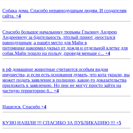
Собака дома. Спасибо неравнодушным людям. И создателям
сайта.
+
4
Спасибо большое начальнику тюрьмы Глызину Андрею
Андреевичу за бдительность ,тёплый приют ,неостался
равнодушным ,а нашёл место для Майи в
питомнике,накормил,укрыл от дождя и отдельной клетке для
собак.Майи пошло на пользу ,проведя меньше с...
+
4
в рф домашние животные считаются особым видом
имущества, и если есть основания думать, что кота украли, вы
может подать заявление в полицию, какие-то доказательства
приложить к заявлению. Но они не могут просто зайти на
частную территорию б...
+
4
Нашелся. Спасибо
+
4
КУЗЮ НАШЛИ !!! СПАСИБО ЗА ПУБЛИКАЦИЮ !!!
+
5