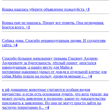
Кошка нашлась уберите объявление пожалуйста
+
3
Кошка еще не нашлась. Прошу все помочь. Она нелюдимая.
Боится всего.
+
1
Собака дома. Спасибо неравнодушным людям. И создателям
сайта.
+
4
Спасибо большое начальнику тюрьмы Глызину Андрею
Андреевичу за бдительность ,тёплый приют ,неостался
равнодушным ,а нашёл место для Майи в
питомнике,накормил,укрыл от дождя и отдельной клетке для
собак.Майи пошло на пользу ,проведя меньше с...
+
4
в рф домашние животные считаются особым видом
имущества, и если есть основания думать, что кота украли, вы
может подать заявление в полицию, какие-то доказательства
приложить к заявлению. Но они не могут просто зайти на
частную территорию б...
+
4