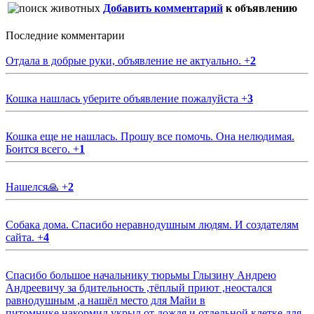
Добавить комментарий
к объявлению
Последние комментарии
Отдала в добрые руки, объявление не актуально.
+
2
Кошка нашлась уберите объявление пожалуйста
+
3
Кошка еще не нашлась. Прошу все помочь. Она нелюдимая.
Боится всего.
+
1
Нашелся🙏
+
2
Собака дома. Спасибо неравнодушным людям. И создателям
сайта.
+
4
Спасибо большое начальнику тюрьмы Глызину Андрею
Андреевичу за бдительность ,тёплый приют ,неостался
равнодушным ,а нашёл место для Майи в
питомнике,накормил,укрыл от дождя и отдельной клетке для