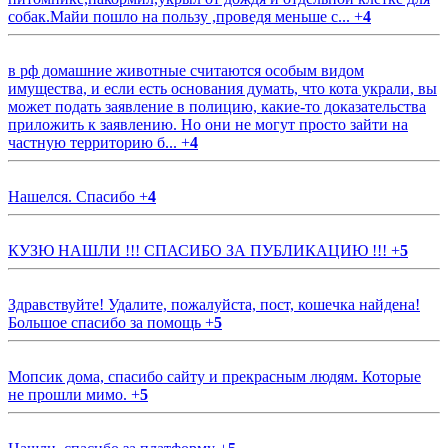
собак.Майи пошло на пользу ,проведя меньше с...
+
4
в рф домашние животные считаются особым видом
имущества, и если есть основания думать, что кота украли, вы
может подать заявление в полицию, какие-то доказательства
приложить к заявлению. Но они не могут просто зайти на
частную территорию б...
+
4
Нашелся. Спасибо
+
4
КУЗЮ НАШЛИ !!! СПАСИБО ЗА ПУБЛИКАЦИЮ !!!
+
5
Здравствуйте! Удалите, пожалуйста, пост, кошечка найдена!
Большое спасибо за помощь
+
5
Мопсик дома, спасибо сайту и прекрасным людям. Которые
не прошли мимо.
+
5