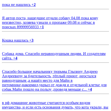
пока не нашлись
+
2
Я автор поста, нашедшие отдали собаку 04.08 пока кому
неизвестно, хозяева узнали о пропаже 09.08 и сейчас в
поисках 89999956933
+
1
Кошка нашлась
+
3
Собака дома. Спасибо неравнодушным людям. И создателям
сайта.
+
4
Спасибо большое начальнику тюрьмы Глызину Андрею
Андреевичу за бдительность ,тёплый приют ,неостался
равнодушным ,а нашёл место для Майи в
питомнике,накормил,укрыл от дождя и отдельной клетке для
собак.Майи пошло на пользу ,проведя меньше с...
+
4
в рф домашние животные считаются особым видом
имущества, и если есть основания думать, что кота украли, вы