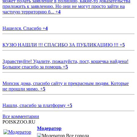
может подать заявление в полицию, какие-то доказательства
приложить к заявлению. Но они не могут просто зайти на
частную территорию б...
+
4
Нашелся. Спасибо
+
4
КУЗЮ НАШЛИ !!! СПАСИБО ЗА ПУБЛИКАЦИЮ !!!
+
5
Здравствуйте! Удалите, пожалуйста, пост, кошечка найдена!
Большое спасибо за помощь
+
5
Мопсик дома, спасибо сайту и прекрасным людям. Которые
не прошли мимо.
+
5
Нашли, спасибо за платформу
+
5
Все комментарии
POISKZOO.RU
Модератор
Все города