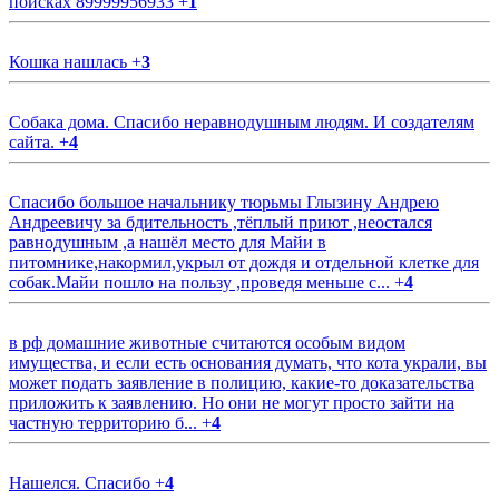
поисках 89999956933
+
1
Кошка нашлась
+
3
Собака дома. Спасибо неравнодушным людям. И создателям
сайта.
+
4
Спасибо большое начальнику тюрьмы Глызину Андрею
Андреевичу за бдительность ,тёплый приют ,неостался
равнодушным ,а нашёл место для Майи в
питомнике,накормил,укрыл от дождя и отдельной клетке для
собак.Майи пошло на пользу ,проведя меньше с...
+
4
в рф домашние животные считаются особым видом
имущества, и если есть основания думать, что кота украли, вы
может подать заявление в полицию, какие-то доказательства
приложить к заявлению. Но они не могут просто зайти на
частную территорию б...
+
4
Нашелся. Спасибо
+
4