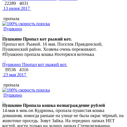
22289
4031
13 июня 2017
пропала
Пушкино
Пушкино Пропал кот рыжий кот.
Пропал кот. Рыжий. 16 мая. Поселок Правдинский,
Пушкинский район. Хозяева очень переживают.
#Пушкино пропала кошка #потерялся котенька
Пушкино Пропал кот рыжий кот.
39536
4316
23 мая 2017
пропала
Пушкино
Пушкино Пропала кошка вознаграждение рублей
14-мая в мик-он Кудринка, пропала пушистая кошка
домашняя, никогда раньше на улице не была окрас чёрный, на
животике проседь. Зовут Зайка. На передних лапках НЕТ
когтей, когти только на задних лапках Стерилизованна.