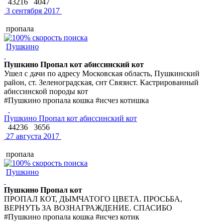
43216
4047
3 сентября 2017
пропала
Пушкино
Пушкино Пропал кот абиссинский кот
Ушел с дачи по адресу Московская область, Пушкинский
район, ст. Зеленоградская, снт Связист. Кастрированный
абиссинской породы кот
#Пушкино пропала кошка #исчез котишка
Пушкино Пропал кот абиссинский кот
44236
3656
27 августа 2017
пропала
Пушкино
Пушкино Пропал кот
ПРОПАЛ КОТ, ДЫМЧАТОГО ЦВЕТА. ПРОСЬБА,
ВЕРНУТЬ ЗА ВОЗНАГРАЖДЕНИЕ. СПАСИБО
#Пушкино пропала кошка #исчез котик