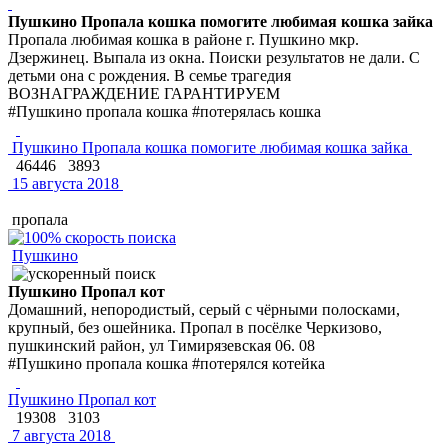
Пушкино Пропала кошка помогите любимая кошка зайка
Пропала любимая кошка в районе г. Пушкино мкр.
Дзержинец. Выпала из окна. Поиски результатов не дали. С
детьми она с рождения. В семье трагедия
ВОЗНАГРАЖДЕНИЕ ГАРАНТИРУЕМ
#Пушкино пропала кошка #потерялась кошка
Пушкино Пропала кошка помогите любимая кошка зайка
46446
3893
15 августа 2018
пропала
Пушкино
Пушкино Пропал кот
Домашний, непородистый, серый с чёрными полосками,
крупный, без ошейника. Пропал в посёлке Черкизово,
пушкинский район, ул Тимирязевская 06. 08
#Пушкино пропала кошка #потерялся котейка
Пушкино Пропал кот
19308
3103
7 августа 2018