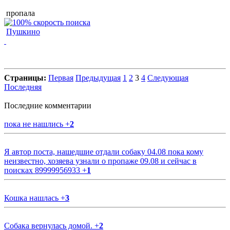
пропала
Пушкино
Страницы:
Первая
Предыдущая
1
2
3
4
Следующая
Последняя
Последние комментарии
пока не нашлись
+
2
Я автор поста, нашедшие отдали собаку 04.08 пока кому
неизвестно, хозяева узнали о пропаже 09.08 и сейчас в
поисках 89999956933
+
1
Кошка нашлась
+
3
Собака вернулась домой.
+
2