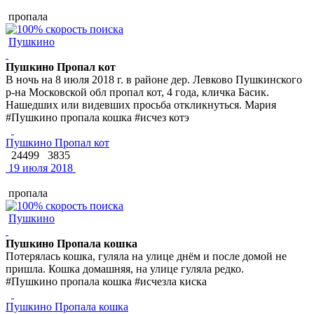
пропала
Пушкино
Пушкино Пропал кот
В ночь на 8 июля 2018 г. в районе дер. Левково Пушкинского
р-на Московской обл пропал кот, 4 года, кличка Басик.
Нашедших или видевших просьба откликнуться. Мария
#Пушкино пропала кошка #исчез котэ
Пушкино Пропал кот
24499
3835
19 июля 2018
пропала
Пушкино
Пушкино Пропала кошка
Потерялась кошка, гуляла на улице днём и после домой не
пришла. Кошка домашняя, на улице гуляла редко.
#Пушкино пропала кошка #исчезла киска
Пушкино Пропала кошка