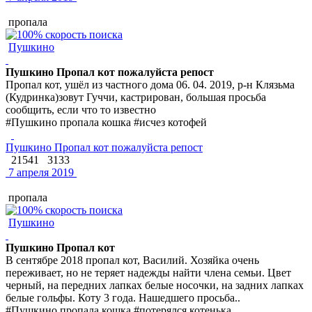
пропала
Пушкино
Пушкино Пропал кот пожалуйста репост
Пропал кот, ушёл из частного дома 06. 04. 2019, р-н Клязьма
(Кудринка)зовут Гуччи, кастрирован, большая просьба
сообщить, если что то известно
#Пушкино пропала кошка #исчез котофей
Пушкино Пропал кот пожалуйста репост
21541
3133
7 апреля 2019
пропала
Пушкино
Пушкино Пропал кот
В сентябре 2018 пропал кот, Василий. Хозяйка очень
переживает, но не теряет надежды найти члена семьи. Цвет
черный, на передних лапках белые носочки, на задних лапках
белые гольфы. Коту 3 года. Нашедшего просьба..
#Пушкино пропала кошка #потерялся котенька