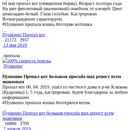
04 мая пропал кот (священная бирма). Возраст полтора года.
На шее фиолетовый (малиновый) ошейник от клещей. Цвет
шоколадно-белый. Глаза голубые. Кастрирован.
Вознаграждение гарантируем.
#Пушкино пропала кошка #потерян котишка
Пушкино Пропал кот
21172
2937
13 мая 2019
пропала
Пушкино
Пушкино Пропал кот большая просьба max репост всем
знакомым
Пропал кот 06. 04. 2019, ушёл из частного дома в р-не Клязьма
(Кудринка) 1, 5 года, кастрирован, будем благодарны за любую
информацию
#Пушкино пропала кошка #потерялся котик
Пушкино Пропал кот большая просьба max репост всем
знакомым
16866
3709
7 апреля 2019