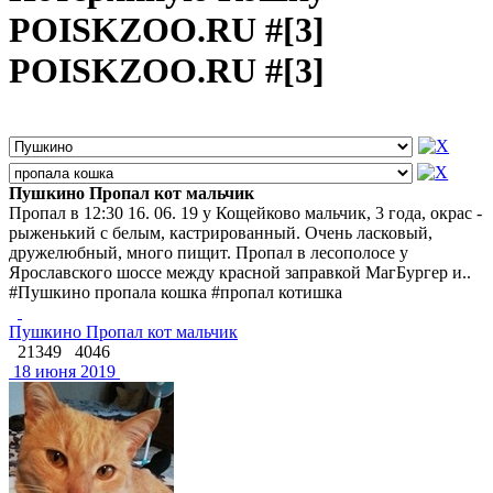
POISKZOO.RU #[3]
POISKZOO.RU #[3]
Пушкино Пропал кот мальчик
Пропал в 12:30 16. 06. 19 у Кощейково мальчик, 3 года, окрас -
рыженький с белым, кастрированный. Очень ласковый,
дружелюбный, много пищит. Пропал в лесополосе у
Ярославского шоссе между красной заправкой МагБургер и..
#Пушкино пропала кошка #пропал котишка
Пушкино Пропал кот мальчик
21349
4046
18 июня 2019