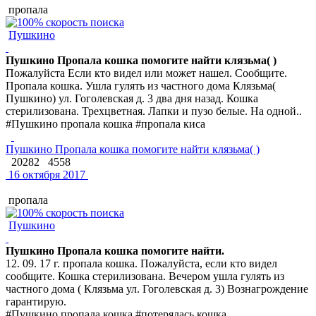
пропала
Пушкино
Пушкино Пропала кошка помогите найти клязьма( )
Пожалуйста Если кто видел или может нашел. Сообщите.
Пропала кошка. Ушла гулять из частного дома Клязьма(
Пушкино) ул. Гоголевская д. 3 два дня назад. Кошка
стерилизована. Трехцветная. Лапки и пузо белые. На одной..
#Пушкино пропала кошка #пропала киса
Пушкино Пропала кошка помогите найти клязьма( )
20282
4558
16 октября 2017
пропала
Пушкино
Пушкино Пропала кошка помогите найти.
12. 09. 17 г. пропала кошка. Пожалуйста, если кто видел
сообщите. Кошка стерилизована. Вечером ушла гулять из
частного дома ( Клязьма ул. Гоголевская д. 3) Вознагрождение
гарантирую.
#Пушкино пропала кошка #потерялась кошка