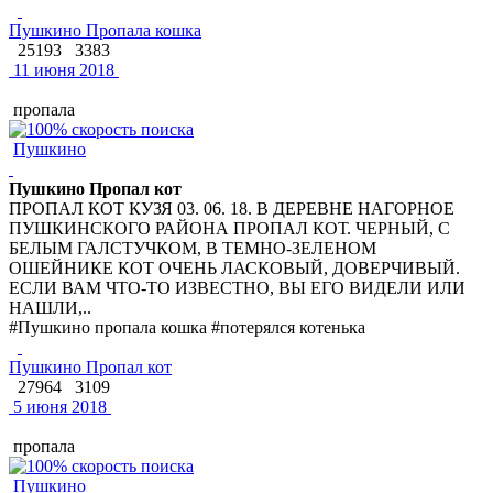
Пушкино Пропала кошка
25193
3383
11 июня 2018
пропала
Пушкино
Пушкино Пропал кот
ПРОПАЛ КОТ КУЗЯ 03. 06. 18. В ДЕРЕВНЕ НАГОРНОЕ
ПУШКИНСКОГО РАЙОНА ПРОПАЛ КОТ. ЧЕРНЫЙ, С
БЕЛЫМ ГАЛСТУЧКОМ, В ТЕМНО-ЗЕЛЕНОМ
ОШЕЙНИКЕ КОТ ОЧЕНЬ ЛАСКОВЫЙ, ДОВЕРЧИВЫЙ.
ЕСЛИ ВАМ ЧТО-ТО ИЗВЕСТНО, ВЫ ЕГО ВИДЕЛИ ИЛИ
НАШЛИ,..
#Пушкино пропала кошка #потерялся котенька
Пушкино Пропал кот
27964
3109
5 июня 2018
пропала
Пушкино