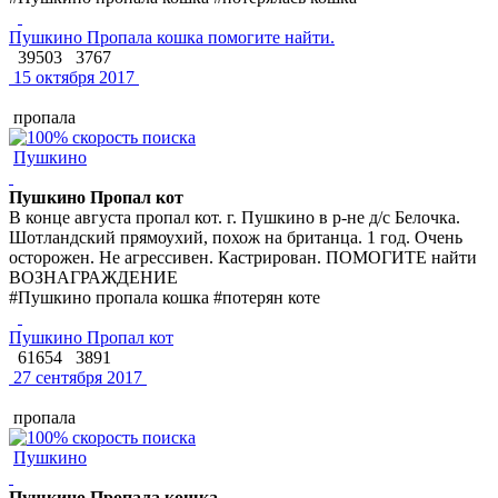
Пушкино Пропала кошка помогите найти.
39503
3767
15 октября 2017
пропала
Пушкино
Пушкино Пропал кот
В конце августа пропал кот. г. Пушкино в р-не д/с Белочка.
Шотландский прямоухий, похож на британца. 1 год. Очень
осторожен. Не агрессивен. Кастрирован. ПОМОГИТЕ найти
ВОЗНАГРАЖДЕНИЕ
#Пушкино пропала кошка #потерян коте
Пушкино Пропал кот
61654
3891
27 сентября 2017
пропала
Пушкино
Пушкино Пропала кошка